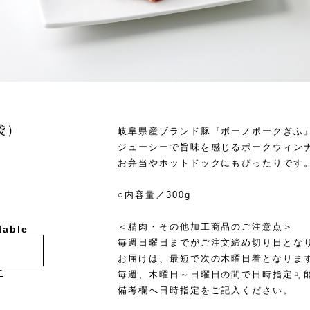
袋）
岐阜県産ブランド豚『ボーノポークぎふ
ジューシーで旨味を感じるポークウィン
お弁当やホットドックにもぴったりです
○内容量／300g
＜精肉・その他加工商品のご注意点＞
lable
毎週日曜日までがご注文締め切り日とな
お届けは、最短で次の木曜日着となりま
け
毎週、木曜日～日曜日の間で日時指定可
備考欄へ日時指定をご記入ください。